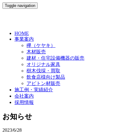
Toggle navigation
HOME
事業案内
欅（ケヤキ）
木材販売
建材・住宅設備機器の販売
オリジナル家具
樹木伐採・買取
飲食店様向け製品
アピトン材販売
施工例・実績紹介
会社案内
採用情報
お知らせ
2023/6/28