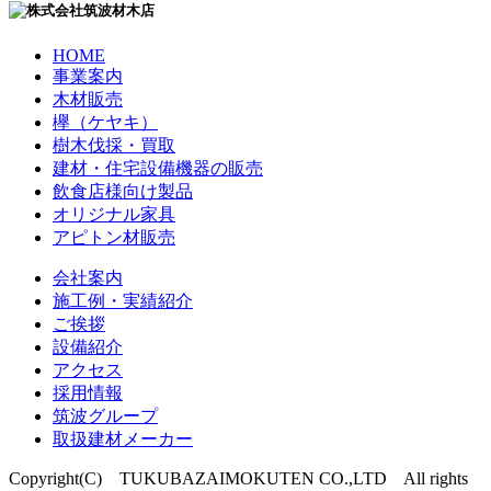
HOME
事業案内
木材販売
欅（ケヤキ）
樹木伐採・買取
建材・住宅設備機器の販売
飲食店様向け製品
オリジナル家具
アピトン材販売
会社案内
施工例・実績紹介
ご挨拶
設備紹介
アクセス
採用情報
筑波グループ
取扱建材メーカー
Copyright(C) TUKUBAZAIMOKUTEN CO.,LTD All rights