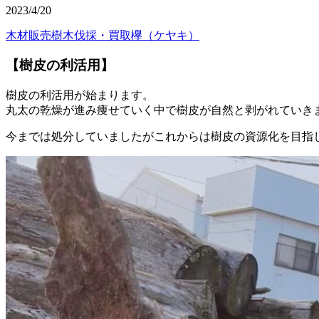
2023/4/20
木材販売
樹木伐採・買取
欅（ケヤキ）
【樹皮の利活用】
樹皮の利活用が始まります。
丸太の乾燥が進み痩せていく中で樹皮が自然と剥がれていき
今までは処分していましたがこれからは樹皮の資源化を目指