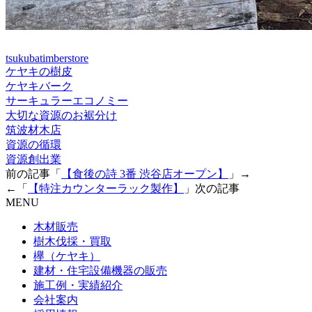
tsukubatimberstore
ケヤキの樹皮
ケヤキバーク
サーキュラーエコノミー
大切な資源のお裾分け
筑波材木店
資源の循環
資源創出業
前の記事「
【食後の詩 3番 渋谷店オープン】
」→
←「
【特注カウンターラック製作】
」次の記事
MENU
木材販売
樹木伐採・買取
欅（ケヤキ）
建材・住宅設備機器の販売
施工例・実績紹介
会社案内