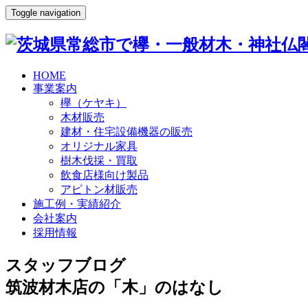
Toggle navigation
HOME
事業案内
欅（ケヤキ）
木材販売
建材・住宅設備機器の販売
オリジナル家具
樹木伐採・買取
飲食店様向け製品
アピトン材販売
施工例・実績紹介
会社案内
採用情報
スタッフブログ
筑波材木店の「木」のはなし