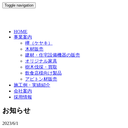
Toggle navigation
HOME
事業案内
欅（ケヤキ）
木材販売
建材・住宅設備機器の販売
オリジナル家具
樹木伐採・買取
飲食店様向け製品
アピトン材販売
施工例・実績紹介
会社案内
採用情報
お知らせ
2023/6/1