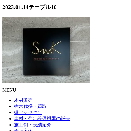
2023.01.14テーブル10
MENU
木材販売
樹木伐採・買取
欅（ケヤキ）
建材・住宅設備機器の販売
施工例・実績紹介
会社案内