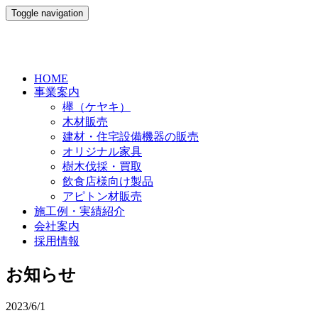
Toggle navigation
HOME
事業案内
欅（ケヤキ）
木材販売
建材・住宅設備機器の販売
オリジナル家具
樹木伐採・買取
飲食店様向け製品
アピトン材販売
施工例・実績紹介
会社案内
採用情報
お知らせ
2023/6/1