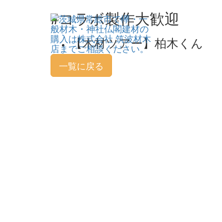
#コラボ製作大歓迎
【木材ツアー】柏木くん
一覧に戻る