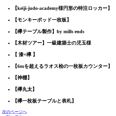
【keiji-judo-academy様円形の特注ロッカー】
【モンキーポッド一枚板】
【欅テーブル製作】by mills ends
【木材ツアー】一級建築士の児玉様
【 漆×欅 】
【6mを超えるラオス桧の一枚板カウンター】
【神棚】
【欅丸太】
【欅一枚板テーブルと表札】
次のページへ