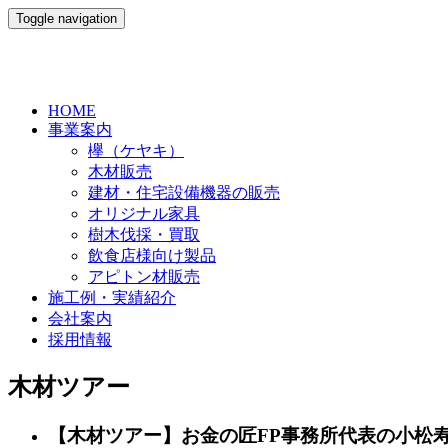
Toggle navigation
HOME
事業案内
欅（ケヤキ）
木材販売
建材・住宅設備機器の販売
オリジナル家具
樹木伐採・買取
飲食店様向け製品
アピトン材販売
施工例・実績紹介
会社案内
採用情報
木材ツアー
【木材ツアー】お金の匠FP事務所代表の小松