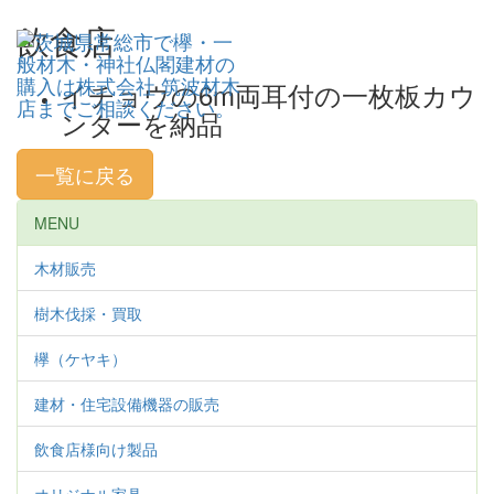
飲食店
Toggl
navig
イチョウの6m両耳付の一枚板カウ
ンターを納品
一覧に戻る
MENU
木材販売
樹木伐採・買取
欅（ケヤキ）
建材・住宅設備機器の販売
飲食店様向け製品