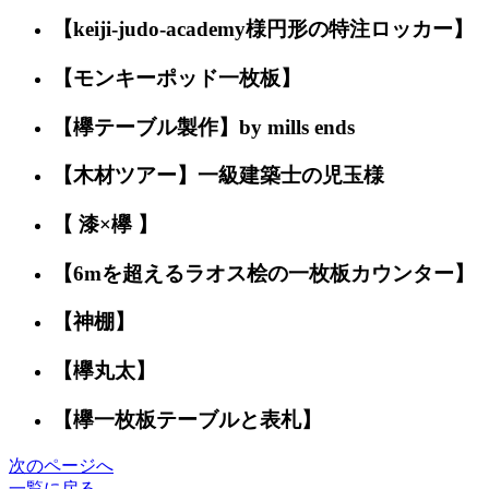
【keiji-judo-academy様円形の特注ロッカー】
【モンキーポッド一枚板】
【欅テーブル製作】by mills ends
【木材ツアー】一級建築士の児玉様
【 漆×欅 】
【6mを超えるラオス桧の一枚板カウンター】
【神棚】
【欅丸太】
【欅一枚板テーブルと表札】
次のページへ
一覧に戻る