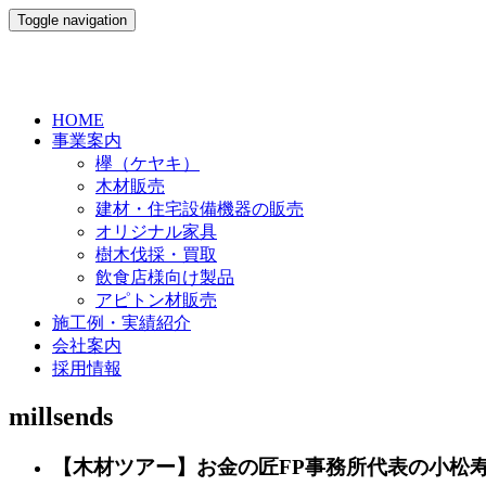
Toggle navigation
HOME
事業案内
欅（ケヤキ）
木材販売
建材・住宅設備機器の販売
オリジナル家具
樹木伐採・買取
飲食店様向け製品
アピトン材販売
施工例・実績紹介
会社案内
採用情報
millsends
【木材ツアー】お金の匠FP事務所代表の小松