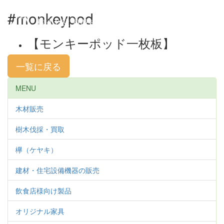
#monkeypod
Toggl
navig
【モンキーポッド一枚板】
一覧に戻る
MENU
木材販売
樹木伐採・買取
欅（ケヤキ）
建材・住宅設備機器の販売
飲食店様向け製品
オリジナル家具