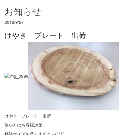
お知らせ
Toggl
navig
2016/9/27
けやき プレート 出荷
けやき プレート 出荷
使い方はお客様次第。
特注サイズも承りますよ～(^^)/