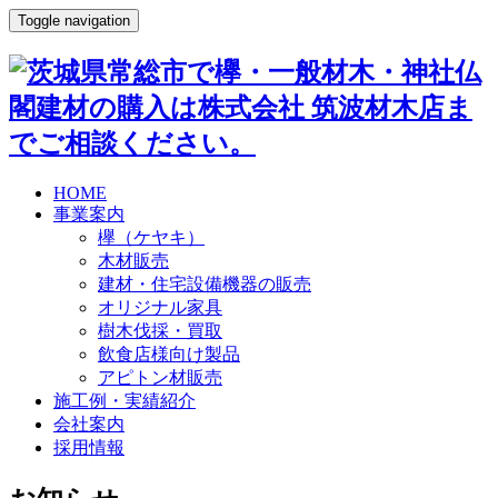
Toggle navigation
HOME
事業案内
欅（ケヤキ）
木材販売
建材・住宅設備機器の販売
オリジナル家具
樹木伐採・買取
飲食店様向け製品
アピトン材販売
施工例・実績紹介
会社案内
採用情報