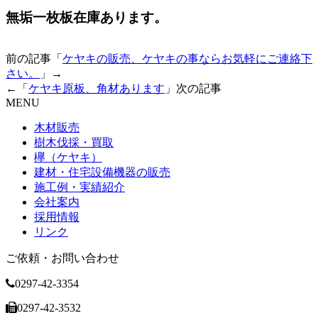
無垢一枚板在庫あります。
前の記事「
ケヤキの販売、ケヤキの事ならお気軽にご連絡下
さい。
」→
←「
ケヤキ原板、角材あります
」次の記事
MENU
木材販売
樹木伐採・買取
欅（ケヤキ）
建材・住宅設備機器の販売
施工例・実績紹介
会社案内
採用情報
リンク
ご依頼・お問い合わせ
0297-42-3354
0297-42-3532