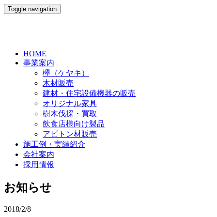
Toggle navigation
HOME
事業案内
欅（ケヤキ）
木材販売
建材・住宅設備機器の販売
オリジナル家具
樹木伐採・買取
飲食店様向け製品
アピトン材販売
施工例・実績紹介
会社案内
採用情報
お知らせ
2018/2/8