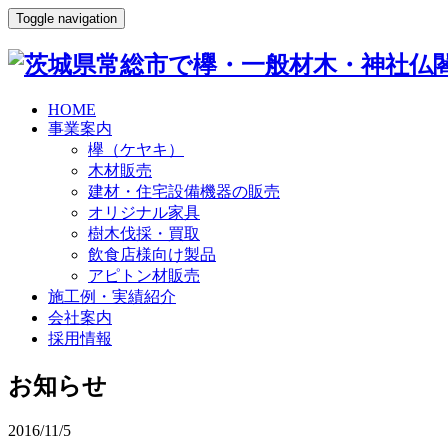
Toggle navigation
HOME
事業案内
欅（ケヤキ）
木材販売
建材・住宅設備機器の販売
オリジナル家具
樹木伐採・買取
飲食店様向け製品
アピトン材販売
施工例・実績紹介
会社案内
採用情報
お知らせ
2016/11/5