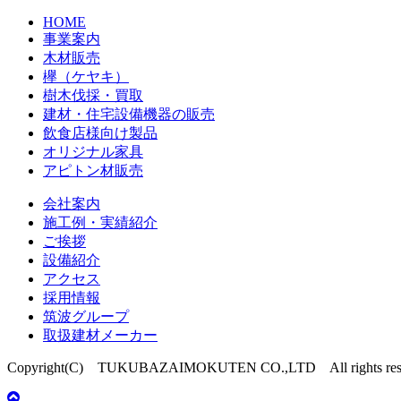
HOME
事業案内
木材販売
欅（ケヤキ）
樹木伐採・買取
建材・住宅設備機器の販売
飲食店様向け製品
オリジナル家具
アピトン材販売
会社案内
施工例・実績紹介
ご挨拶
設備紹介
アクセス
採用情報
筑波グループ
取扱建材メーカー
Copyright(C) TUKUBAZAIMOKUTEN CO.,LTD All rights rese