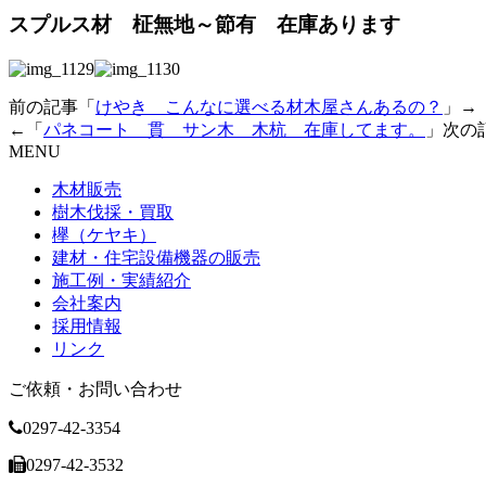
スプルス材 柾無地～節有 在庫あります
前の記事「
けやき こんなに選べる材木屋さんあるの？
」→
←「
パネコート 貫 サン木 木杭 在庫してます。
」次の
MENU
木材販売
樹木伐採・買取
欅（ケヤキ）
建材・住宅設備機器の販売
施工例・実績紹介
会社案内
採用情報
リンク
ご依頼・お問い合わせ
0297-42-3354
0297-42-3532