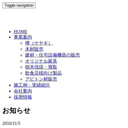
Toggle navigation
HOME
事業案内
欅（ケヤキ）
木材販売
建材・住宅設備機器の販売
オリジナル家具
樹木伐採・買取
飲食店様向け製品
アピトン材販売
施工例・実績紹介
会社案内
採用情報
お知らせ
2016/11/5