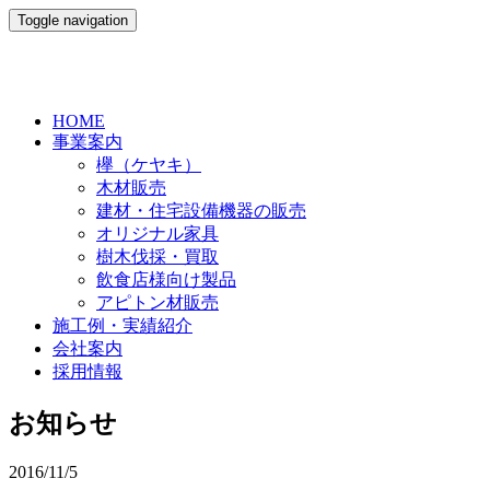
Toggle navigation
HOME
事業案内
欅（ケヤキ）
木材販売
建材・住宅設備機器の販売
オリジナル家具
樹木伐採・買取
飲食店様向け製品
アピトン材販売
施工例・実績紹介
会社案内
採用情報
お知らせ
2016/11/5