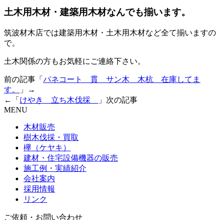
土木用木材・建築用木材なんでも揃います。
筑波材木店では建築用木材・土木用木材など全て揃いますの
で。
土木関係の方もお気軽にご連絡下さい。
前の記事「
パネコート 貫 サン木 木杭 在庫してま
す。
」→
←「
けやき 立ち木伐採
」次の記事
MENU
木材販売
樹木伐採・買取
欅（ケヤキ）
建材・住宅設備機器の販売
施工例・実績紹介
会社案内
採用情報
リンク
ご依頼・お問い合わせ