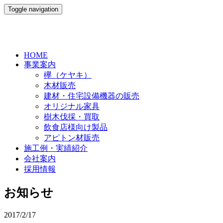
Toggle navigation
HOME
事業案内
欅（ケヤキ）
木材販売
建材・住宅設備機器の販売
オリジナル家具
樹木伐採・買取
飲食店様向け製品
アピトン材販売
施工例・実績紹介
会社案内
採用情報
お知らせ
2017/2/17