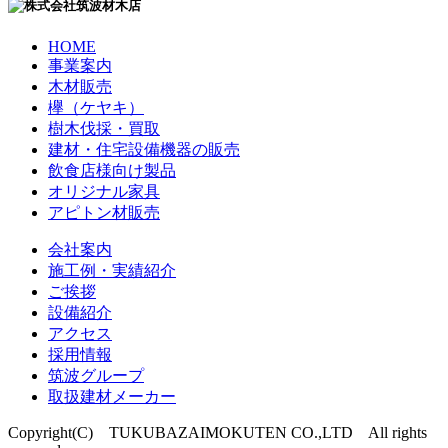
HOME
事業案内
木材販売
欅（ケヤキ）
樹木伐採・買取
建材・住宅設備機器の販売
飲食店様向け製品
オリジナル家具
アピトン材販売
会社案内
施工例・実績紹介
ご挨拶
設備紹介
アクセス
採用情報
筑波グループ
取扱建材メーカー
Copyright(C) TUKUBAZAIMOKUTEN CO.,LTD All rights