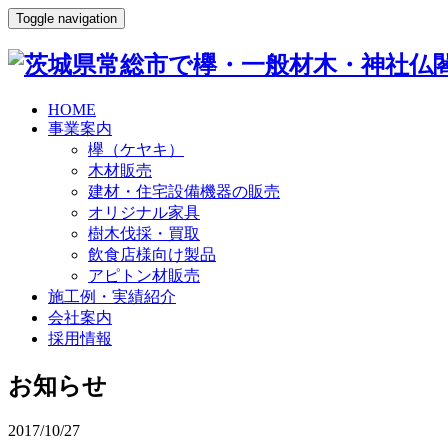
Toggle navigation
HOME
事業案内
欅（ケヤキ）
木材販売
建材・住宅設備機器の販売
オリジナル家具
樹木伐採・買取
飲食店様向け製品
アピトン材販売
施工例・実績紹介
会社案内
採用情報
お知らせ
2017/10/27