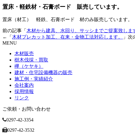
置床・軽鉄材・石膏ボード 販売しています。
置床（材工） 軽鉄、石膏ボード 材のみ販売しています。
前の記事「
木材から建具、水回り、サッシまでご提案致しま
←「
木材プレカット加工、在来・金物工法対応します。
」次
MENU
木材販売
樹木伐採・買取
欅（ケヤキ）
建材・住宅設備機器の販売
施工例・実績紹介
会社案内
採用情報
リンク
ご依頼・お問い合わせ
0297-42-3354
0297-42-3532