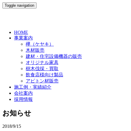
Toggle navigation
HOME
事業案内
欅（ケヤキ）
木材販売
建材・住宅設備機器の販売
オリジナル家具
樹木伐採・買取
飲食店様向け製品
アピトン材販売
施工例・実績紹介
会社案内
採用情報
お知らせ
2018/9/15