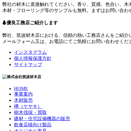
弊社の材木に直接触れてください。香り、質感、色合い、木
木材・フローリング等のサンプルも無料。まずはお問い合わ
優良工務店ご紹介します
弊社、筑波材木店における、信頼の熱い工務店さんをご紹介
メールフォーム又は、お電話にてご気軽にお問い合わせくだ
インスタグラム
個人情報保護方針
サイトマップ
HOME
事業案内
木材販売
欅（ケヤキ）
樹木伐採・買取
建材・住宅設備機器の販売
飲食店様向け製品
オリジナル家具