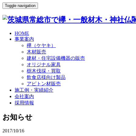
Toggle navigation
HOME
事業案内
欅（ケヤキ）
木材販売
建材・住宅設備機器の販売
オリジナル家具
樹木伐採・買取
飲食店様向け製品
アピトン材販売
施工例・実績紹介
会社案内
採用情報
お知らせ
2017/10/16