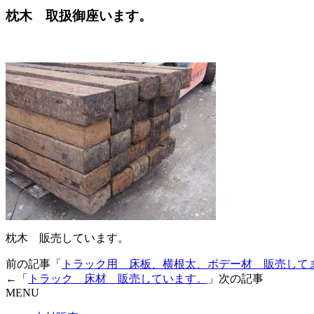
枕木 取扱御座います。
枕木 販売しています。
前の記事「
トラック用 床板、横根太、ボデー材 販売して
←「
トラック 床材 販売しています。
」次の記事
MENU