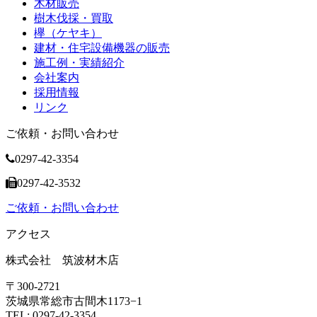
木材販売
樹木伐採・買取
欅（ケヤキ）
建材・住宅設備機器の販売
施工例・実績紹介
会社案内
採用情報
リンク
ご依頼・お問い合わせ
0297-42-3354
0297-42-3532
ご依頼・お問い合わせ
アクセス
株式会社 筑波材木店
〒300-2721
茨城県常総市古間木1173−1
TEL: 0297-42-3354