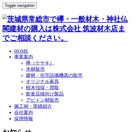
Toggle navigation
HOME
事業案内
欅（ケヤキ）
木材販売
建材・住宅設備機器の販売
オリジナル家具
樹木伐採・買取
飲食店様向け製品
アピトン材販売
施工例・実績紹介
会社案内
採用情報