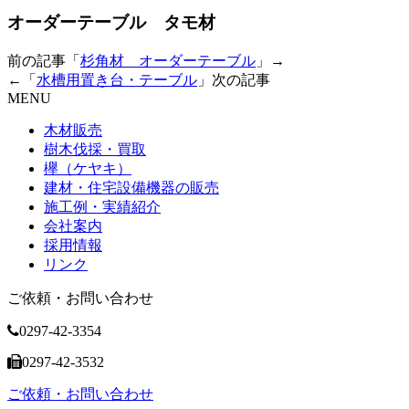
オーダーテーブル タモ材
前の記事「
杉角材 オーダーテーブル
」→
←「
水槽用置き台・テーブル
」次の記事
MENU
木材販売
樹木伐採・買取
欅（ケヤキ）
建材・住宅設備機器の販売
施工例・実績紹介
会社案内
採用情報
リンク
ご依頼・お問い合わせ
0297-42-3354
0297-42-3532
ご依頼・お問い合わせ