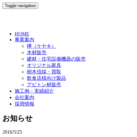
Toggle navigation
HOME
事業案内
欅（ケヤキ）
木材販売
建材・住宅設備機器の販売
オリジナル家具
樹木伐採・買取
飲食店様向け製品
アピトン材販売
施工例・実績紹介
会社案内
採用情報
お知らせ
2016/5/25