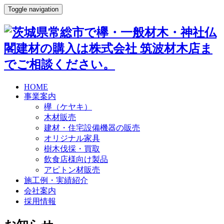
Toggle navigation
HOME
事業案内
欅（ケヤキ）
木材販売
建材・住宅設備機器の販売
オリジナル家具
樹木伐採・買取
飲食店様向け製品
アピトン材販売
施工例・実績紹介
会社案内
採用情報