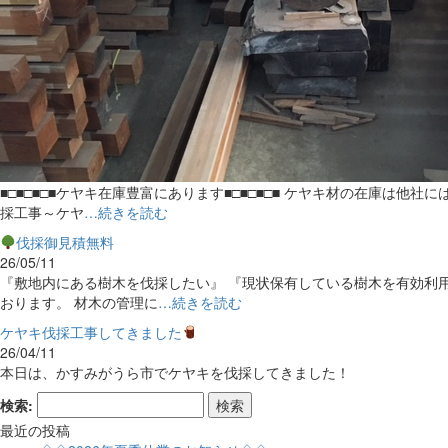
■□■□■□■ケヤキ在庫豊富にあります■□■□■□■ ケヤキ材の在庫
採工事～ケヤ
…続きを読む
伐採御見積無料
26/05/11
『敷地内にある樹木を伐採したい』 『現状保有している樹木を有効利
おります。 材木の管理に
…続きを読む
ケヤキ伐採工事してきました
26/04/11
本日は、かすみがうら市でケヤキを伐採してきました！
検索:
最近の投稿