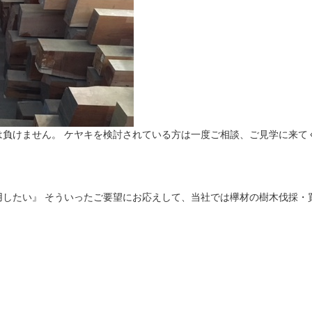
は他社には負けません。 ケヤキを検討されている方は一度ご相談、ご見学に
用したい』 そういったご要望にお応えして、当社では欅材の樹木伐採・