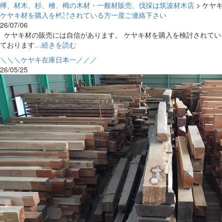
欅、材木、杉、檜、栂の木材・一般材販売、伐採は筑波材木店
>
ケヤ
ケヤキ材を購入を検討されている方一度ご連絡下さい
26/07/06
ケヤキ材の販売には自信があります。 ケヤキ材を購入を検討されてい
ております
…続きを読む
＼＼＼ケヤキ在庫日本一／／／
26/05/25