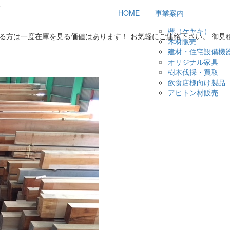
キ
HOME
事業案内
欅（ケヤキ）
る方は一度在庫を見る価値はあります！ お気軽にご連絡下さい。 御見
木材販売
建材・住宅設備機
オリジナル家具
樹木伐採・買取
飲食店様向け製品
アピトン材販売