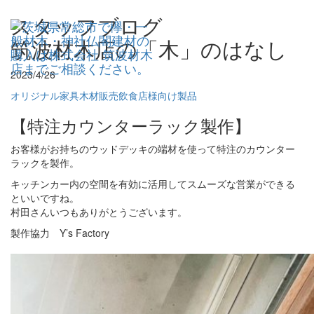
スタッフブログ
筑波材木店の「木」のはなし
2023/4/26
オリジナル家具
木材販売
飲食店様向け製品
【特注カウンターラック製作】
お客様がお持ちのウッドデッキの端材を使って特注のカウンター
ラックを製作。
キッチンカー内の空間を有効に活用してスムーズな営業ができる
といいですね。
村田さんいつもありがとうございます。
製作協力 Y’s Factory