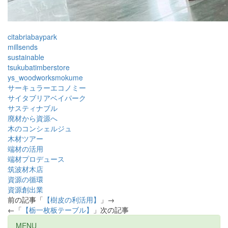
citabriabaypark
millsends
sustainable
tsukubatimberstore
ys_woodworksmokume
サーキュラーエコノミー
サイタブリアベイパーク
サスティナブル
廃材から資源へ
木のコンシェルジュ
木材ツアー
端材の活用
端材プロデュース
筑波材木店
資源の循環
資源創出業
前の記事「
【樹皮の利活用】
」→
←「
【栃一枚板テーブル】
」次の記事
MENU